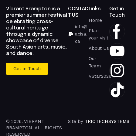
Vibrant Brampton is a
CONTAC
Links
Get in
premier summer festival
T US
Touch
Home
celebrating cross-
info@
cultural heritage
Plan
acisa.
through a dynamic
your visit
showcase of diverse
ca
South Asian arts, music,
About Us
and dance.
Our
Team
Get in Touch
VStar2026
© 2026. VIBRANT
Site by
TRIOTECHSYSTEMS
BRAMPTON. ALL RIGHTS
RESERVED.