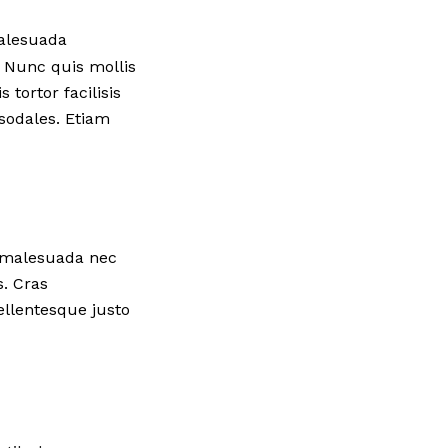
malesuada
 Nunc quis mollis
 tortor facilisis
sodales. Etiam
s malesuada nec
s. Cras
llentesque justo