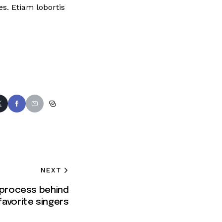
s. Etiam lobortis
NEXT
e process behind
favorite singers