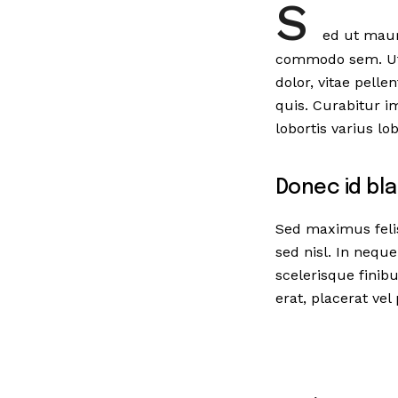
S
ed ut maur
commodo sem. Ut s
dolor, vitae pelle
quis. Curabitur 
lobortis varius lob
Donec id blan
Sed maximus felis
sed nisl. In nequ
scelerisque fini
erat, placerat vel 