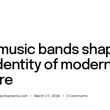
music bands sha
dentity of moder
re
techsystems.com
March 27, 2026
0
Comments