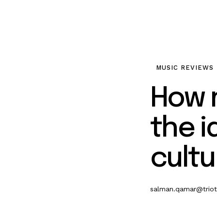
MUSIC REVIEWS
How 
the i
cultu
salman.qamar@trio