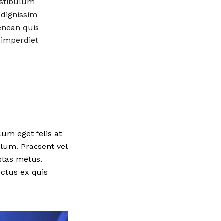
estibulum
 dignissim
enean quis
 imperdiet
lum eget felis at
lum. Praesent vel
stas metus.
uctus ex quis