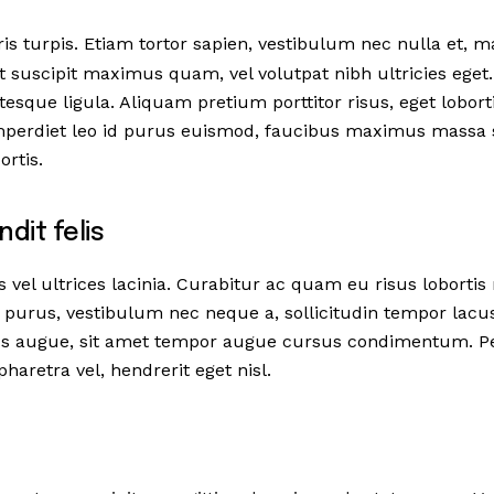
is turpis. Etiam tortor sapien, vestibulum nec nulla et, 
uscipit maximus quam, vel volutpat nibh ultricies eget.
ntesque ligula. Aliquam pretium porttitor risus, eget lobortis
imperdiet leo id purus euismod, faucibus maximus massa 
ortis.
dit felis
 vel ultrices lacinia. Curabitur ac quam eu risus loborti
e purus, vestibulum nec neque a, sollicitudin tempor lacu
bus augue, sit amet tempor augue cursus condimentum. Pe
pharetra vel, hendrerit eget nisl.