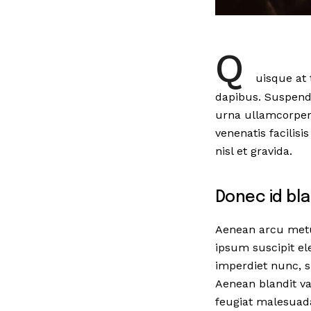
Q
uisque at 
dapibus. Suspendi
urna ullamcorper 
venenatis facilisi
nisl et gravida.
Donec id blan
Aenean arcu metus,
ipsum suscipit el
imperdiet nunc, s
Aenean blandit var
feugiat malesuad