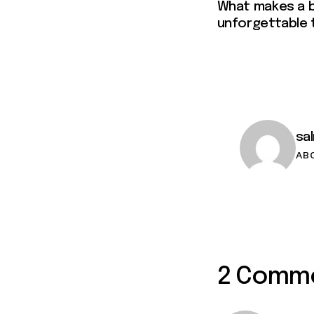
What makes a 
unforgettable 
sa
AB
2 Comm