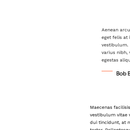
Aenean arcu 
eget felis a
vestibulum. 
varius nibh,
egestas aliq
Bob 
Maecenas facilisi
vestibulum vitae v
dui tincidunt, at
tortor. Pellentes