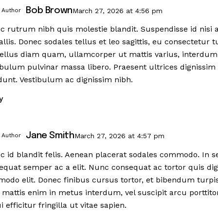
Bob Brown
 Author
March 27, 2026
at
4:56 pm
c rutrum nibh quis molestie blandit. Suspendisse id nisi 
llis. Donec sodales tellus et leo sagittis, eu consectetur t
ellus diam quam, ullamcorper ut mattis varius, interdum
ibulum pulvinar massa libero. Praesent ultrices dignissim 
idunt. Vestibulum ac dignissim nibh.
y
Jane Smith
 Author
March 27, 2026
at
4:57 pm
c id blandit felis. Aenean placerat sodales commodo. In s
equat semper ac a elit. Nunc consequat ac tortor quis dig
odo elit. Donec finibus cursus tortor, et bibendum turpi
mattis enim in metus interdum, vel suscipit arcu porttitor.
i efficitur fringilla ut vitae sapien.