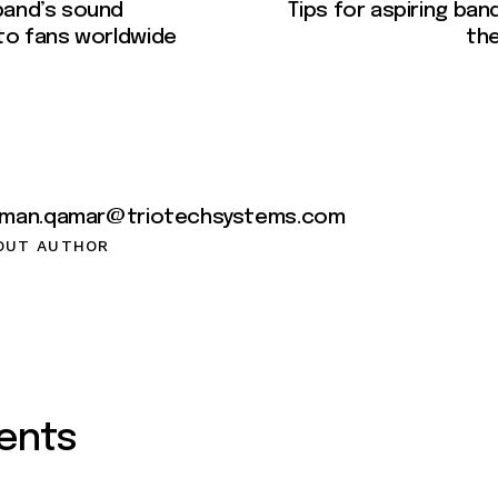
band’s sound
Tips for aspiring ban
to fans worldwide
the
lman.qamar@triotechsystems.com
OUT AUTHOR
ents