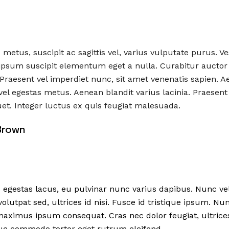
metus, suscipit ac sagittis vel, varius vulputate purus. V
t ipsum suscipit elementum eget a nulla. Curabitur auctor
Praesent vel imperdiet nunc, sit amet venenatis sapien. A
 vel egestas metus. Aenean blandit varius lacinia. Praesent
uet. Integer luctus ex quis feugiat malesuada.
Brown
s egestas lacus, eu pulvinar nunc varius dapibus. Nunc veli
olutpat sed, ultrices id nisi. Fusce id tristique ipsum. Nu
 maximus ipsum consequat. Cras nec dolor feugiat, ultrice
que commodo tortor eget rutrum eleifend.