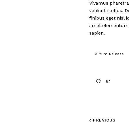
Vivamus pharetra 
vehicula tellus. D
finibus eget nisl 
amet elementum. E
sapien.
Album Release
82
PREVIOUS