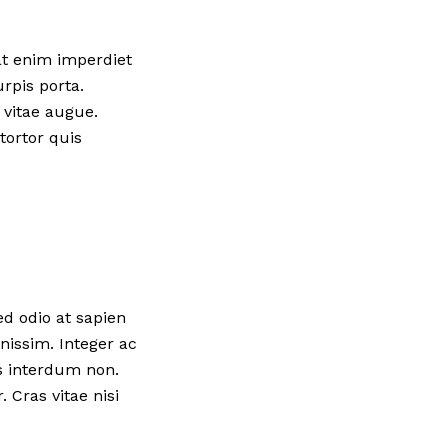
at enim imperdiet
urpis porta.
 vitae augue.
tortor quis
ed odio at sapien
nissim. Integer ac
s interdum non.
 Cras vitae nisi