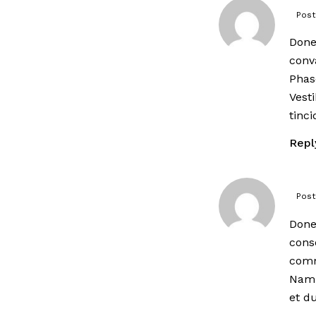
Post
Done
conva
Phas
Vest
tinc
Repl
Post
Done
cons
comm
Nam 
et du