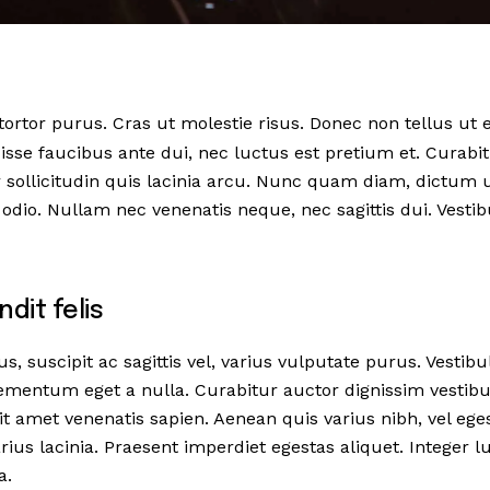
tortor purus. Cras ut molestie risus. Donec non tellus ut el
sse faucibus ante dui, nec luctus est pretium et. Curabit
sollicitudin quis lacinia arcu. Nunc quam diam, dictum ut
s odio. Nullam nec venenatis neque, nec sagittis dui. Vest
dit felis
 suscipit ac sagittis vel, varius vulputate purus. Vestibu
ementum eget a nulla. Curabitur auctor dignissim vestibu
it amet venenatis sapien. Aenean quis varius nibh, vel ege
ius lacinia. Praesent imperdiet egestas aliquet. Integer l
a.