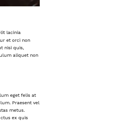
it lacinia
ur et orci non
 nisi quis,
ibulum aliquet non
lum eget felis at
lum. Praesent vel
stas metus.
uctus ex quis