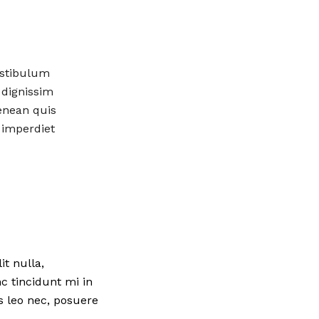
estibulum
 dignissim
enean quis
 imperdiet
t nulla,
nc tincidunt mi in
s leo nec, posuere