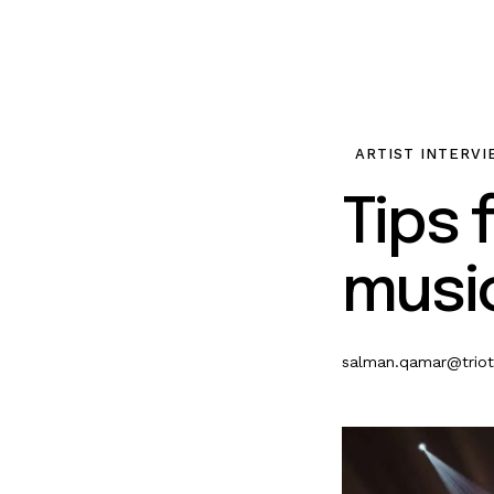
ARTIST INTERV
Tips 
musi
salman.qamar@trio