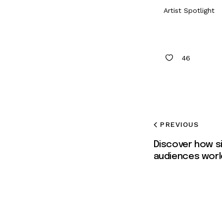
Artist Spotlight
46
PREVIOUS
Discover how s
audiences wor