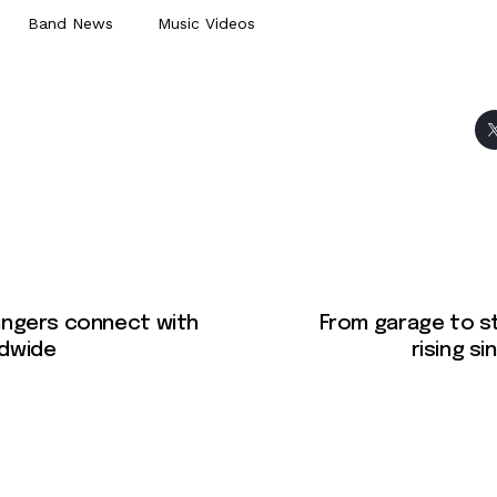
Band News
Music Videos
ingers connect with
From garage to st
ldwide
rising s