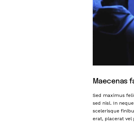
Maecenas fac
Sed maximus felis
sed nisl. In nequ
scelerisque fini
erat, placerat vel 