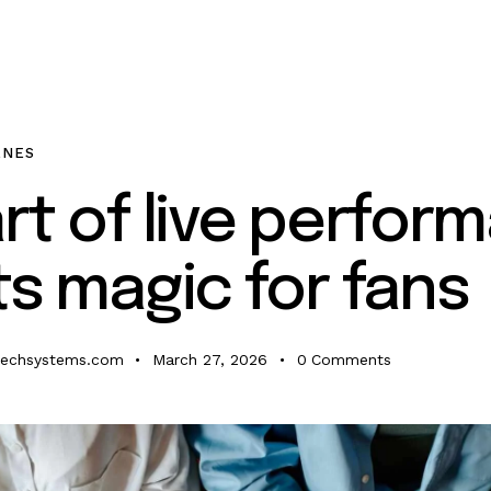
ENES
rt of live perfor
ts magic for fans
techsystems.com
March 27, 2026
0
Comments