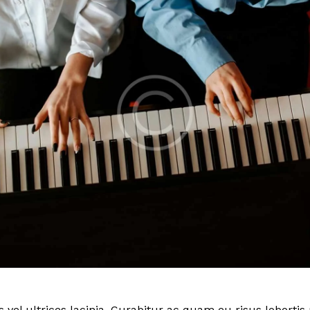
 vel ultrices lacinia. Curabitur ac quam eu risus loborti