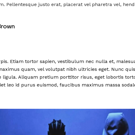
 Pellentesque justo erat, placerat vel pharetra vel, hendr
Brown
rpis. Etiam tortor sapien, vestibulum nec nulla et, mal
maximus quam, vel volutpat nibh ultricies eget. Nunc quis 
 ligula. Aliquam pretium porttitor risus, eget lobortis tortor
iet leo id purus euismod, faucibus maximus massa sodale