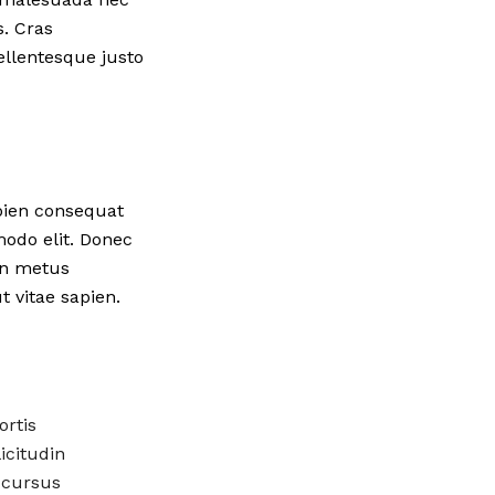
s. Cras
llentesque justo
apien consequat
modo elit. Donec
in metus
ut vitae sapien.
ortis
icitudin
 cursus