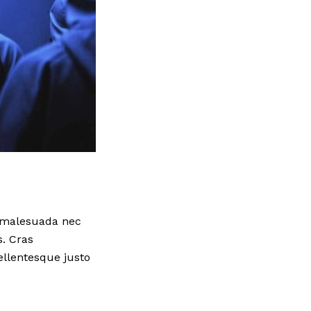
s malesuada nec
s. Cras
llentesque justo