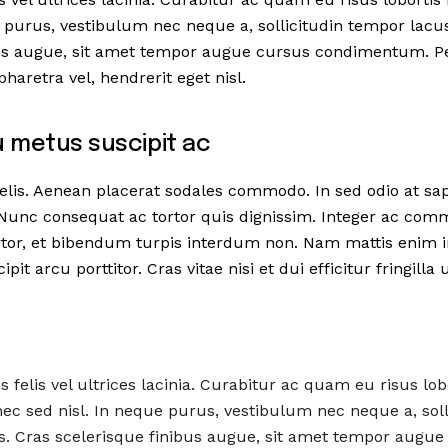
e purus, vestibulum nec neque a, sollicitudin tempor lacu
bus augue, sit amet tempor augue cursus condimentum. Pe
pharetra vel, hendrerit eget nisl.
 metus suscipit ac
felis. Aenean placerat sodales commodo. In sed odio at s
 Nunc consequat ac tortor quis dignissim. Integer ac com
rtor, et bibendum turpis interdum non. Nam mattis enim 
pit arcu porttitor. Cras vitae nisi et dui efficitur fringilla 
felis vel ultrices lacinia. Curabitur ac quam eu risus lob
c sed nisl. In neque purus, vestibulum nec neque a, soll
. Cras scelerisque finibus augue, sit amet tempor augue