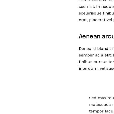
sed nisl. In nequ
scelerisque fini
erat, placerat vel 
Aenean arcu
Donec id blandit 
semper ac a elit.
finibus cursus to
interdum, vel susci
Sed maximus 
malesuada ne
tempor lacus