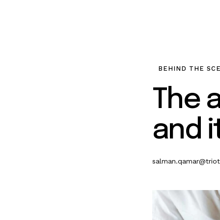
BEHIND THE SC
The a
and i
salman.qamar@trio