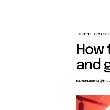
EVENT UPDATES
How 
and g
salman.qamar@trio