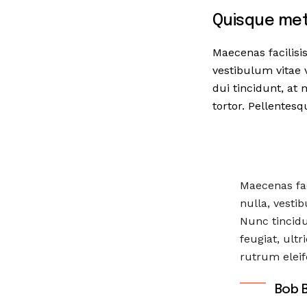
Quisque met
Maecenas facilisi
vestibulum vitae v
dui tincidunt, at
tortor. Pellentes
Maecenas fac
nulla, vestib
Nunc tincidu
feugiat, ult
rutrum eleif
Bob 