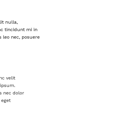
t nulla,
nc tincidunt mi in
s leo nec, posuere
c velit
e ipsum.
s nec dolor
 eget