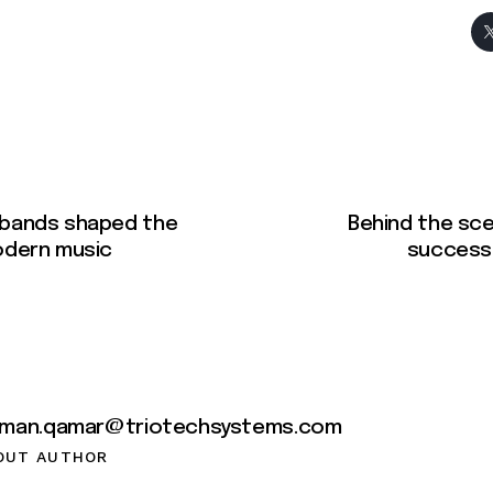
 bands shaped the
Behind the sc
odern music
success
lman.qamar@triotechsystems.com
OUT AUTHOR