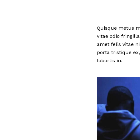
Quisque metus me
vitae odio fringil
amet felis vitae n
porta tristique ex
lobortis in.