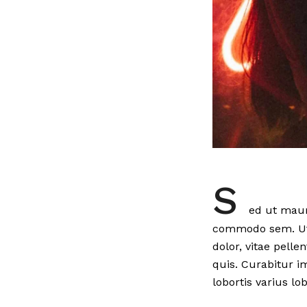
S
ed ut maur
commodo sem. Ut s
dolor, vitae pelle
quis. Curabitur 
lobortis varius lob