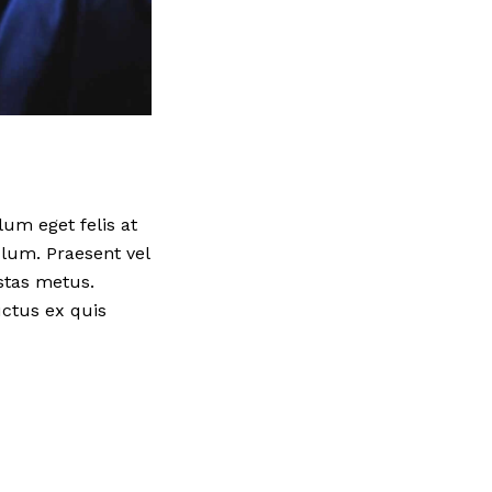
lum eget felis at
lum. Praesent vel
stas metus.
uctus ex quis