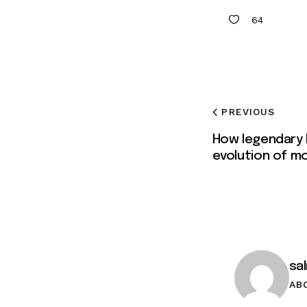
64
PREVIOUS
How legendary
evolution of m
sa
AB