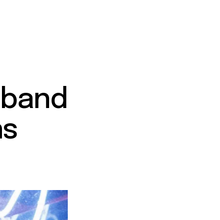
 band
ns