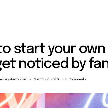
to start your own
et noticed by fa
techsystems.com
March 27, 2026
0
Comments